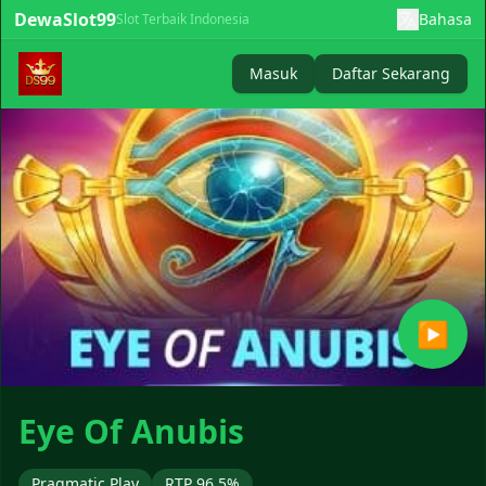
DewaSlot99
Bahasa
Slot Terbaik Indonesia
Masuk
Daftar Sekarang
▶
Eye Of Anubis
Pragmatic Play
RTP 96.5%