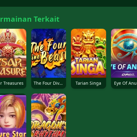
rmainan Terkait
ar Treasures
The Four Divine Beasts
Tarian Singa
Eye Of Anu