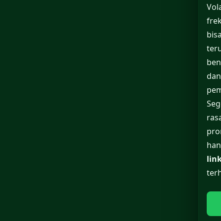
Vol
fre
bis
ter
ben
da
pem
Seg
ras
pro
han
lin
ter