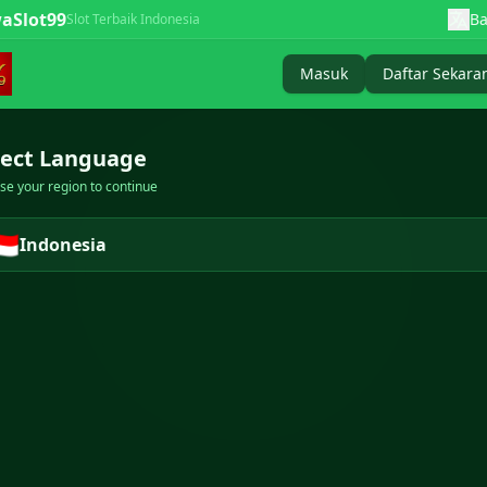
aSlot99
B
Slot Terbaik Indonesia
Masuk
Daftar Sekara
lect Language
e your region to continue
🇩
Indonesia