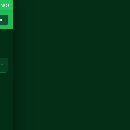
ahasa
ng
ID