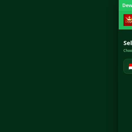
Dew
Se
Choos
