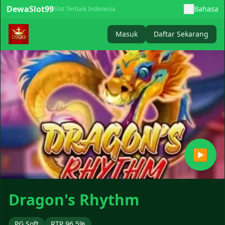
DewaSlot99
Bahasa
Slot Terbaik Indonesia
Masuk
Daftar Sekarang
▶
Dragon's Rhythm
PG Soft
RTP 96.5%