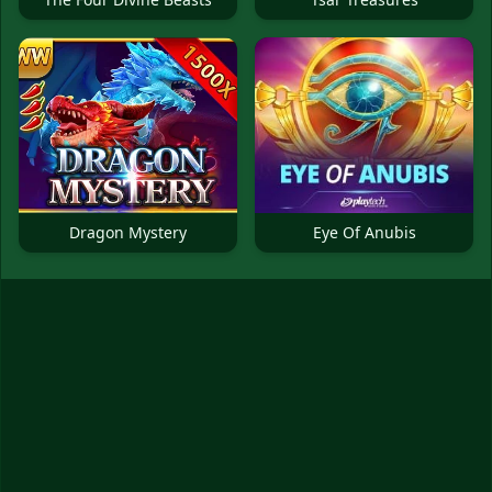
Dragon Mystery
Eye Of Anubis