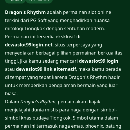
Dragon's Rhythm
adalah permainan slot online
terkini dari PG Soft yang menghadirkan nuansa
mitologi Tiongkok dengan sentuhan modern.
Permainan ini tersedia eksklusif di
dewaslot99login.net
, situs terpercaya yang
menyediakan berbagai pilihan permainan berkualitas
tinggi. Jika kamu sedang mencari
dewaslot99 login
atau
dewaslot99 link alternatif
, maka kamu berada
di tempat yang tepat karena Dragon's Rhythm hadir
untuk memberikan pengalaman bermain yang luar
biasa.
Dalam
Dragon's Rhythm
, pemain akan diajak
menjelajahi dunia mistis para naga dengan simbol-
simbol khas budaya Tiongkok. Simbol utama dalam
permainan ini termasuk naga emas, phoenix, patung