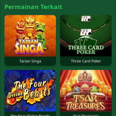
Permainan Terkait
Tarian Singa
Three Card Poker
The Four Divine Beasts
Tsar Treasures