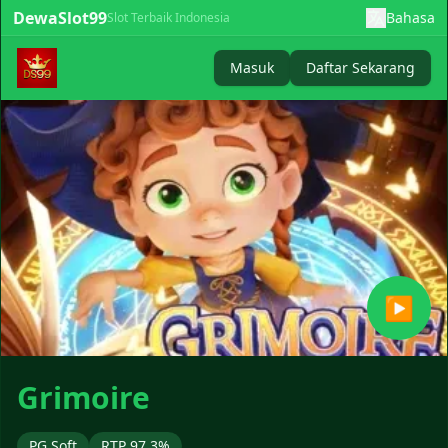
DewaSlot99
Bahasa
Slot Terbaik Indonesia
Masuk
Daftar Sekarang
▶
Grimoire
PG Soft
RTP 97.3%