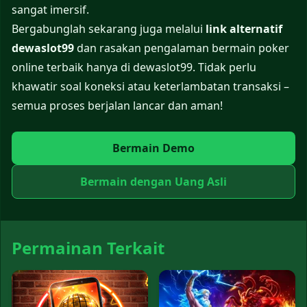
sangat imersif.
Bergabunglah sekarang juga melalui
link alternatif
dewaslot99
dan rasakan pengalaman bermain poker
online terbaik hanya di dewaslot99. Tidak perlu
khawatir soal koneksi atau keterlambatan transaksi –
semua proses berjalan lancar dan aman!
Bermain Demo
Bermain dengan Uang Asli
Permainan Terkait