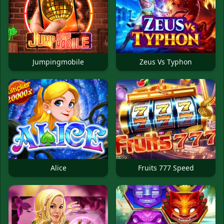
Jumpingmobile
Zeus Vs Typhon
Alice
Fruits 777 Speed