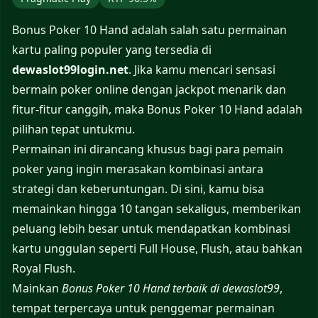
Bonus Poker 10 Hand adalah salah satu permainan
kartu paling populer yang tersedia di
dewaslot99login.net
. Jika kamu mencari sensasi
bermain poker online dengan jackpot menarik dan
fitur-fitur canggih, maka Bonus Poker 10 Hand adalah
pilihan tepat untukmu.
Permainan ini dirancang khusus bagi para pemain
poker yang ingin merasakan kombinasi antara
strategi dan keberuntungan. Di sini, kamu bisa
memainkan hingga 10 tangan sekaligus, memberikan
peluang lebih besar untuk mendapatkan kombinasi
kartu unggulan seperti Full House, Flush, atau bahkan
Royal Flush.
Mainkan
Bonus Poker 10 Hand terbaik di dewaslot99
,
tempat terpercaya untuk penggemar permainan